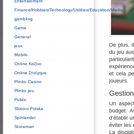
Entertainment
Finance/Hobbies/Technology/Utilities/Education/Media
gambling
Game
General
De plus, i
jeux
du jeu au
Mobile
particula
Online Καζίνο
expérience
et cela pe
Online Στοίχημα
joueurs.
Plinko Casino
Plinko jeu
Gestion
Public
Un aspect
Slotoro Polska
budget. A
d’établir 
Spinlander
éviter les
Stoiximan
La discipl