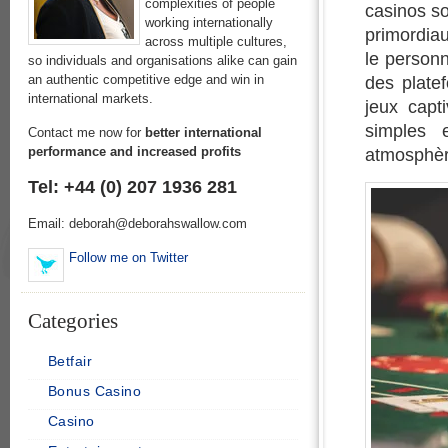
complexities of people
casinos so
working internationally
primordiau
across multiple cultures,
le personn
so individuals and organisations alike can gain
des plate
an authentic competitive edge and win in
international markets.
jeux capt
simples 
Contact me now for
better international
atmosphèr
performance and increased profits
Tel: +44 (0) 207 1936 281
Email: deborah@deborahswallow.com
Follow me on Twitter
Categories
Betfair
Bonus Casino
Casino