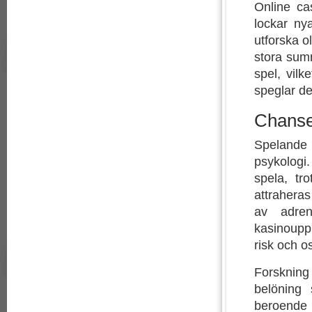
Online ca
lockar ny
utforska o
stora summ
spel, vil
speglar de
Chanse
Spelande
psykologi.
spela, t
attraheras
av adren
kasinouppl
risk och o
Forsknin
belöning 
beroende e