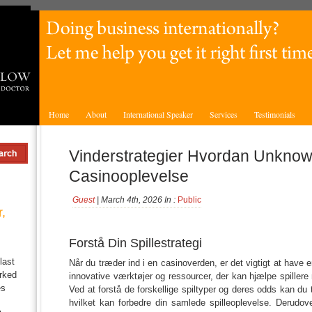
Home
About
International Speaker
Services
Testimonials
Vinderstrategier Hvordan Unkno
Casinooplevelse
Guest
| March 4th, 2026
In
:
Public
,
Forstå Din Spillestrategi
last
Når du træder ind i en casinoverden, er det vigtigt at have e
orked
innovative værktøjer og ressourcer, der kan hjælpe spillere
es
Ved at forstå de forskellige spiltyper og deres odds kan du
hvilket kan forbedre din samlede spilleoplevelse. Derudov