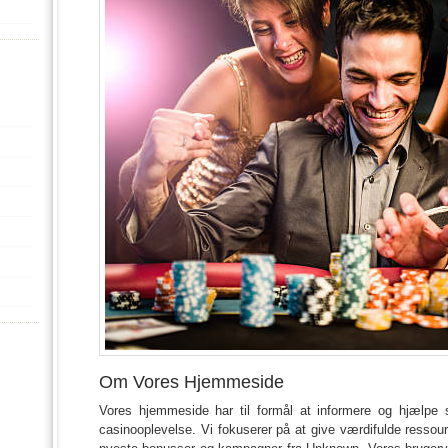
Om Vores Hjemmeside
Vores hjemmeside har til formål at informere og hjælpe 
casinooplevelse. Vi fokuserer på at give værdifulde ressour