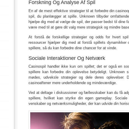
Forskning Og Analyse Af Spil
En af de mest effektive strategier til at forbedre din casino
spil, du planlægger at spille. Unknown tilbyder omfattende
hjælpe dig med at vælge de spil, der passer bedst til dine 
være med til at gøre dit valg mere strategisk og mindre base
At forstå de forskellige strategier og odds for hvert sp
ressourcer hjælper dig med at forstå spillets dynamikker o
spillere, så du kan forbedre dine chancer for at vinde.
Sociale Interaktioner Og Netværk
Casinospil handler ikke kun om spillet; det er også en soc
spillere kan forbedre din oplevelse betydeligt. Unknown s
mødes, udveksle strategier og dele deres oplevelser. 
casinoaftener mere underholdende og mindeværdige.
Ved at deltage i diskussioner og fællesskaber kan du få adga
spillere, hvilket kan styrke din egen gameplay. Sociale 
venskaber og netværksmuligheder, der kan udvide din horison