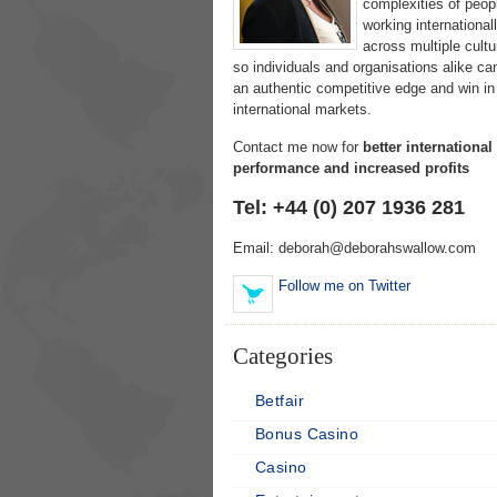
complexities of peop
working international
across multiple cultu
so individuals and organisations alike ca
an authentic competitive edge and win in
international markets.
Contact me now for
better international
performance and increased profits
Tel: +44 (0) 207 1936 281
Email: deborah@deborahswallow.com
Follow me on Twitter
Categories
Betfair
Bonus Casino
Casino