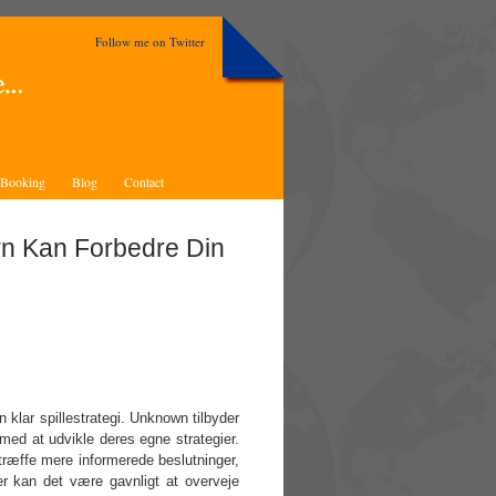
Follow me on Twitter
Booking
Blog
Contact
wn Kan Forbedre Din
n klar spillestrategi. Unknown tilbyder
 med at udvikle deres egne strategier.
 træffe mere informerede beslutninger,
er kan det være gavnligt at overveje