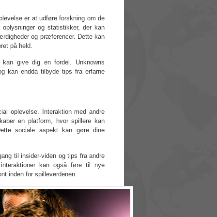
oplevelse er at udføre forskning om de
 oplysninger og statistikker, der kan
færdigheder og præferencer. Dette kan
ret på held.
il kan give dig en fordel. Unknowns
g kan endda tilbyde tips fra erfarne
ial oplevelse. Interaktion med andre
kaber en platform, hvor spillere kan
Dette sociale aspekt kan gøre dine
ng til insider-viden og tips fra andre
interaktioner kan også føre til nye
t inden for spilleverdenen.