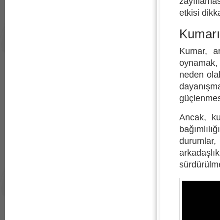
zayıflamas
etkisi dikk
Kumarın
Kumar, ar
oynamak, 
neden olab
dayanışma
güçlenmesi
Ancak, ku
bağımlılı
durumlar,
arkadaşlık
sürdürülme