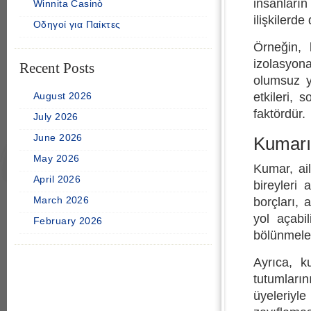
insanları
Winnita Casinò
ilişkilerde
Οδηγοί για Παίκτες
Örneğin, 
izolasyona
Recent Posts
olumsuz y
etkileri, s
August 2026
faktördür.
July 2026
June 2026
Kumarın
May 2026
Kumar, ail
April 2026
bireyleri
borçları, a
March 2026
yol açabi
February 2026
bölünmeler
Ayrıca, k
tutumların
üyeleriyl