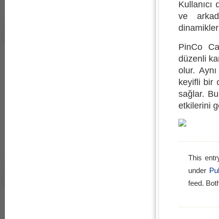
Kullanıcı 
ve arkada
dinamikler
PinCo Cas
düzenli ka
olur. Ayn
keyifli bir
sağlar. B
etkilerini
This entr
under
Pub
feed. Bot