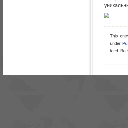
уникальн
This ent
under
Pub
feed. Bot