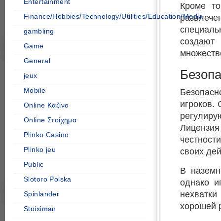
Entertainment
Кроме то
Finance/Hobbies/Technology/Utilities/Education/Media
развлеч
специал
gambling
создают
Game
множество
General
Безопа
jeux
Mobile
Безопасн
игроков. 
Online Καζίνο
регулиру
Online Στοίχημα
Лицензия
Plinko Casino
честност
Plinko jeu
своих дей
Public
В наземн
Slotoro Polska
однако и
нехватки
Spinlander
хорошей 
Stoiximan