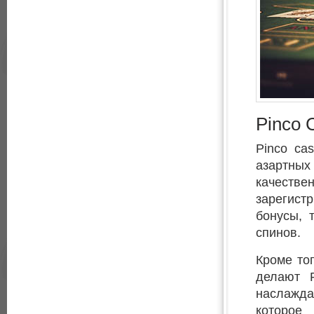
Pinco 
Pinco ca
азартны
качест
зарегист
бонусы, 
спинов.
Кроме то
делают P
наслажда
которое