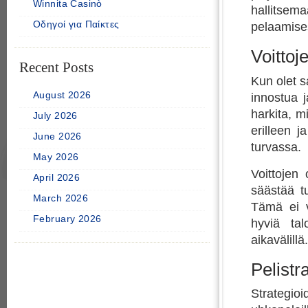
Winnita Casinò
hallitse
Οδηγοί για Παίκτες
pelaamises
Voitto
Recent Posts
Kun olet s
August 2026
innostua 
harkita, m
July 2026
erilleen j
June 2026
turvassa.
May 2026
Voittojen
April 2026
säästää tu
March 2026
Tämä ei v
February 2026
hyviä tal
aikavälillä.
Pelistr
Strategi