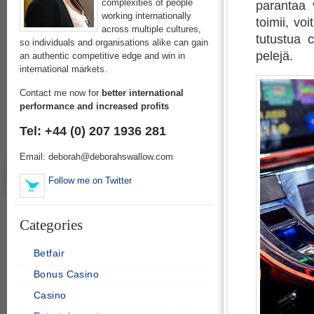
complexities of people
parantaa v
working internationally
toimii, voi
across multiple cultures,
tutustua
c
so individuals and organisations alike can gain
pelejä.
an authentic competitive edge and win in
international markets.
Contact me now for
better international
performance and increased profits
Tel: +44 (0) 207 1936 281
Email: deborah@deborahswallow.com
Follow me on Twitter
Categories
Betfair
Bonus Casino
Casino