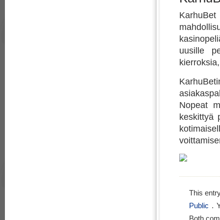
KarhuBet
mahdolli
kasinopeli
uusille p
kierroksia
KarhuBet
asiakaspa
Nopeat ma
keskittyä 
kotimaisell
voittamise
This entr
Public
. Y
Both comm