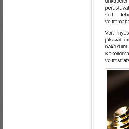
uhkapeleil
perustuvat
voit te
voittomahd
Voit myös
jakavat o
näkökulmi
Kokeilem
voittostrat