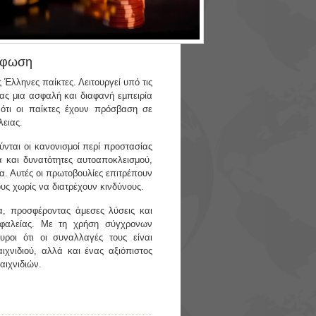
όρφωση
ς Έλληνες παίκτες. Λειτουργεί υπό τις
τας μια ασφαλή και διαφανή εμπειρία
 ότι οι παίκτες έχουν πρόσβαση σε
ειας.
ούνται οι κανονισμοί περί προστασίας
α και δυνατότητες αυτοαποκλεισμού,
α. Αυτές οι πρωτοβουλίες επιτρέπουν
υς χωρίς να διατρέχουν κινδύνους.
α, προσφέροντας άμεσες λύσεις και
σφαλείας. Με τη χρήση σύγχρονων
ροι ότι οι συναλλαγές τους είναι
χνιδιού, αλλά και ένας αξιόπιστος
αιχνιδιών.