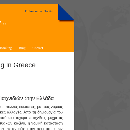
Follow me on Twitter
Booking
Blog
Contact
ng In Greece
Παιχνιδιών Στην Ελλάδα
σε πολλές δεκαετίες, με τους νόμους
ικές αλλαγές. Από τη δημιουργία του
σότερα τυχερά παιχνίδια, μέχρι τις
κτυακών καζίνο, η νομική κατάσταση
μιση της αγοράς, στην προστασία των