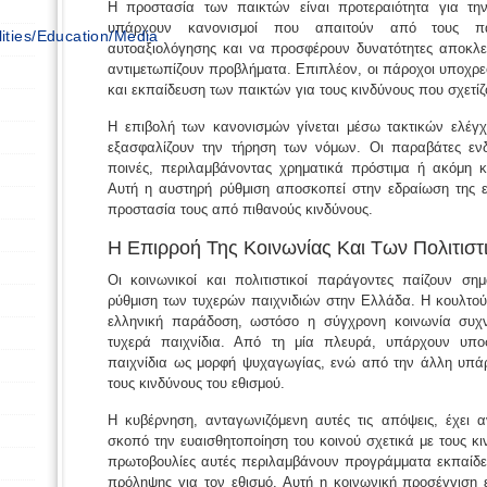
Η προστασία των παικτών είναι προτεραιότητα για την
υπάρχουν κανονισμοί που απαιτούν από τους πα
ities/Education/Media
αυτοαξιολόγησης και να προσφέρουν δυνατότητες αποκλει
αντιμετωπίζουν προβλήματα. Επιπλέον, οι πάροχοι υποχρ
και εκπαίδευση των παικτών για τους κινδύνους που σχετίζο
Η επιβολή των κανονισμών γίνεται μέσω τακτικών ελέ
εξασφαλίζουν την τήρηση των νόμων. Οι παραβάτες ενδ
ποινές, περιλαμβάνοντας χρηματικά πρόστιμα ή ακόμη κα
Αυτή η αυστηρή ρύθμιση αποσκοπεί στην εδραίωση της 
προστασία τους από πιθανούς κινδύνους.
Η Επιρροή Της Κοινωνίας Και Των Πολιτισ
Οι κοινωνικοί και πολιτιστικοί παράγοντες παίζουν ση
ρύθμιση των τυχερών παιχνιδιών στην Ελλάδα. Η κουλτούρα
ελληνική παράδοση, ωστόσο η σύγχρονη κοινωνία συχν
τυχερά παιχνίδια. Από τη μία πλευρά, υπάρχουν υπο
παιχνίδια ως μορφή ψυχαγωγίας, ενώ από την άλλη υπάρχ
τους κινδύνους του εθισμού.
Η κυβέρνηση, ανταγωνιζόμενη αυτές τις απόψεις, έχει 
σκοπό την ευαισθητοποίηση του κοινού σχετικά με τους κ
πρωτοβουλίες αυτές περιλαμβάνουν προγράμματα εκπαίδευ
πρόληψης για τον εθισμό. Αυτή η κοινωνική προσέγγιση ε