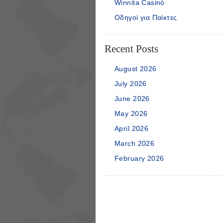
Winnita Casinò
Οδηγοί για Παίκτες
Recent Posts
August 2026
July 2026
June 2026
May 2026
April 2026
March 2026
February 2026