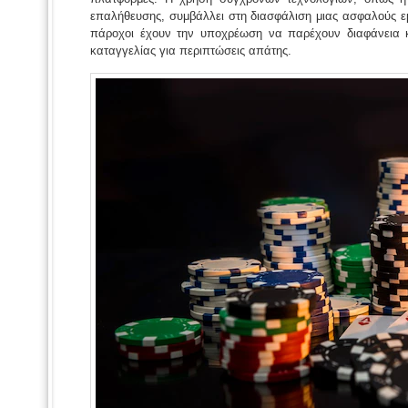
επαλήθευσης, συμβάλλει στη διασφάλιση μιας ασφαλούς εμπ
πάροχοι έχουν την υποχρέωση να παρέχουν διαφάνεια κα
καταγγελίας για περιπτώσεις απάτης.