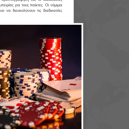
ειρίας για τους παίκτες. Οι νόμιμοι
ι να διευκολύνουν τις διαδικασίες