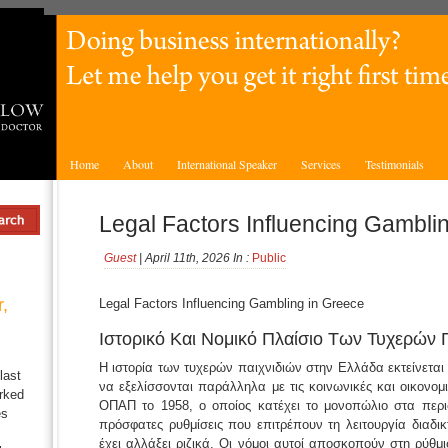
Home
About
International Speaker
Services
Testimonials
Legal Factors Influencing Gambli
Guest
| April 11th, 2026
In
:
Public
,
Legal Factors Influencing Gambling in Greece
Ιστορικό Και Νομικό Πλαίσιο Των Τυχερών 
Η ιστορία των τυχερών παιχνιδιών στην Ελλάδα εκτείνεται 
last
να εξελίσσονται παράλληλα με τις κοινωνικές και οικονομ
orked
ΟΠΑΠ το 1958, ο οποίος κατέχει το μονοπώλιο στα περισ
es
πρόσφατες ρυθμίσεις που επιτρέπουν τη λειτουργία διαδι
έχει αλλάξει ριζικά. Οι νόμοι αυτοί αποσκοπούν στη ρύθ