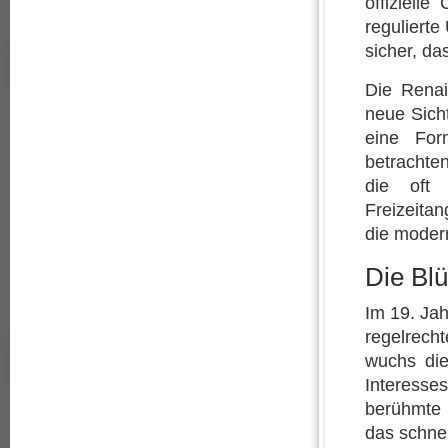
offiziell
regulierte
sicher, da
Die Renai
neue Sich
eine For
betrachte
die oft 
Freizeitan
die modern
Die Blü
Im 19. Ja
regelrech
wuchs die
Interesse
berühmte 
das schne