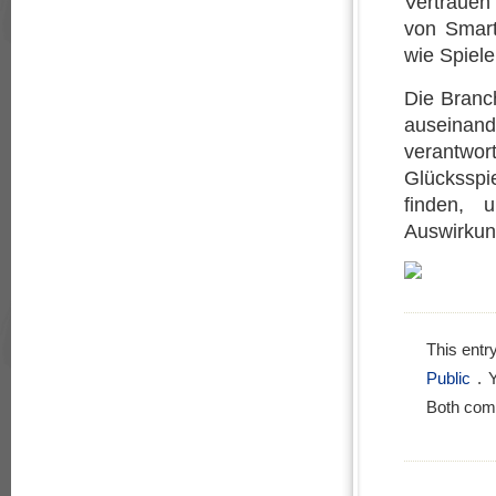
Vertrauen 
von Smart
wie Spiele
Die Branc
auseinan
verantwor
Glücksspi
finden, 
Auswirkung
This entr
Public
. Y
Both comm