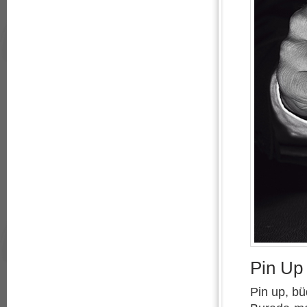
Pin Up
Pin up, b