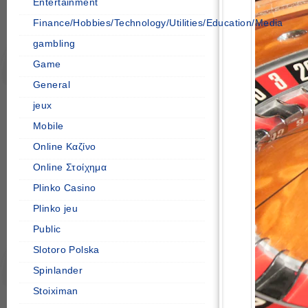
Entertainment
Finance/Hobbies/Technology/Utilities/Education/Media
gambling
Game
General
jeux
Mobile
Online Καζίνο
Online Στοίχημα
Plinko Casino
Plinko jeu
Public
Slotoro Polska
Spinlander
Stoiximan