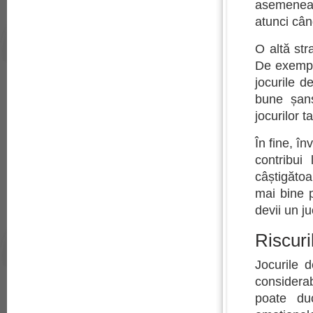
asemenea, 
atunci cân
O altă str
De exemplu,
jocurile d
bune șans
jocurilor t
În fine, în
contribui 
câștigătoa
mai bine p
devii un ju
Riscuri
Jocurile d
considerab
poate duc