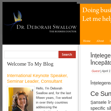
Home
About
I
Înțeleg
Începăto
Welcome To My Blog
Guest
| April 
International Keynote Speaker,
Seminar Leader, Consultant
Înțelegere
Hello, I'm Deborah
Ce Sun
Swallow and, for the last
fifteen years, I've worked
Șansele în
in over thirty countries
addressing the
specific s