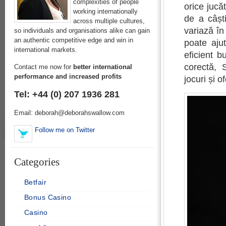
complexities of people
orice jucă
working internationally
de a câșt
across multiple cultures,
variază în
so individuals and organisations alike can gain
an authentic competitive edge and win in
poate ajut
international markets.
eficient 
corectă, 
Contact me now for
better international
performance and increased profits
jocuri și o
Tel: +44 (0) 207 1936 281
Email: deborah@deborahswallow.com
Follow me on Twitter
Categories
Betfair
Bonus Casino
Casino