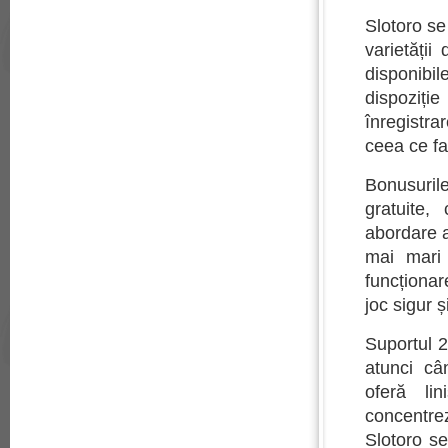
Slotoro se
varietății
disponibile
dispoziți
înregistra
ceea ce fac
Bonusuril
gratuite,
abordare a
mai mari
funcționare
joc sigur ș
Suportul 2
atunci câ
oferă li
concentre
Slotoro s