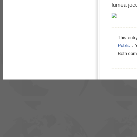
lumea jocu
This entr
Public
. Y
Both comm