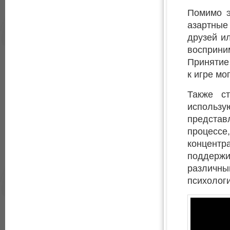
Помимо э
азартные
друзей ил
восприни
Принятие
к игре мо
Также ст
использу
предста
процессе
концент
поддержи
различн
психологи