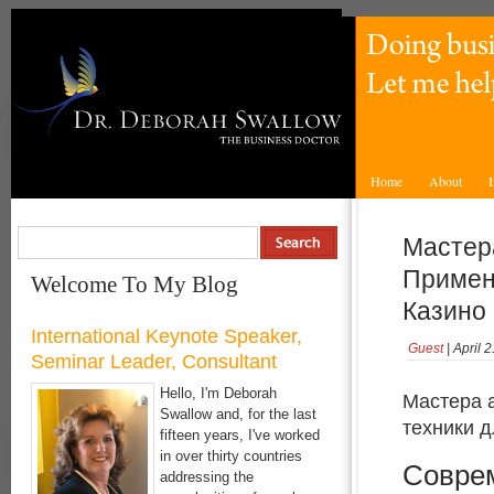
Home
About
I
Мастер
Примен
Welcome To My Blog
Казино
International Keynote Speaker,
Guest
| April 
Seminar Leader, Consultant
Hello, I'm Deborah
Мастера 
Swallow and, for the last
техники 
fifteen years, I've worked
in over thirty countries
Соврем
addressing the