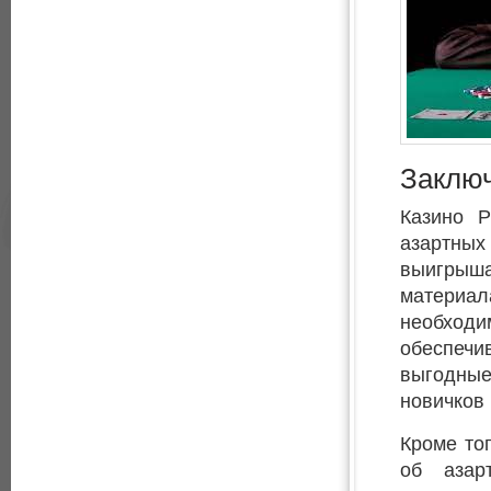
Заклю
Казино 
азартных
выигрыш
материа
необходи
обеспечи
выгодны
новичков 
Кроме то
об азар