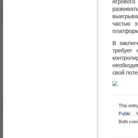
игрового
развива
выигрыва
частью э
платформ
В заключ
требует 
контрол
необходи
свой поте
This entr
Public
. Y
Both comm