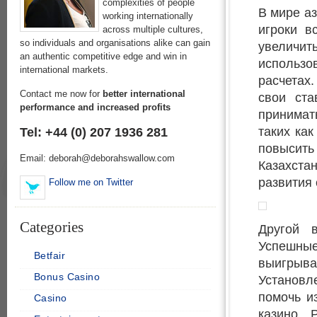
complexities of people
В мире аз
working internationally
игроки в
across multiple cultures,
so individuals and organisations alike can gain
увеличит
an authentic competitive edge and win in
использ
international markets.
расчетах
Contact me now for
better international
свои ста
performance and increased profits
принимат
таких как
Tel: +44 (0) 207 1936 281
повысить
Email: deborah@deborahswallow.com
Казахста
развития 
Follow me on Twitter
Categories
Другой 
Успешны
Betfair
выигрыв
Bonus Casino
Установл
помочь и
Casino
казино 