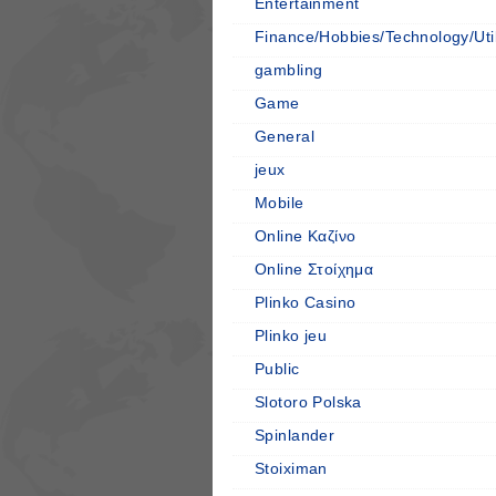
Entertainment
Finance/Hobbies/Technology/Util
gambling
Game
General
jeux
Mobile
Online Καζίνο
Online Στοίχημα
Plinko Casino
Plinko jeu
Public
Slotoro Polska
Spinlander
Stoiximan