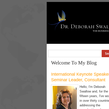
Welcome To My Blog
International Keynote Speaker
Seminar Leader, Consultant
Hello, I'm Deborah
Swallow and, for the 
fifteen years, I've w
in over thirty countri
addressing the