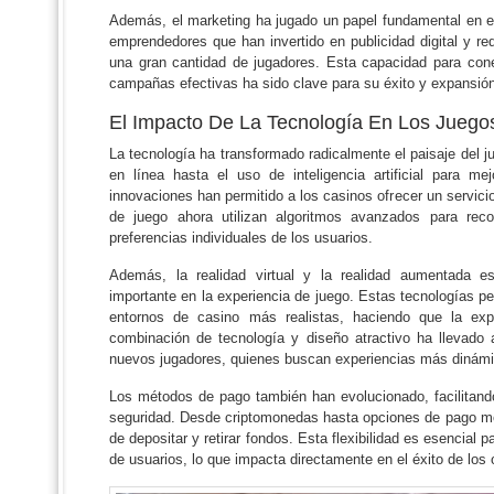
Además, el marketing ha jugado un papel fundamental en e
emprendedores que han invertido en publicidad digital y re
una gran cantidad de jugadores. Esta capacidad para cone
campañas efectivas ha sido clave para su éxito y expansión
El Impacto De La Tecnología En Los Juego
La tecnología ha transformado radicalmente el paisaje del j
en línea hasta el uso de inteligencia artificial para mej
innovaciones han permitido a los casinos ofrecer un servic
de juego ahora utilizan algoritmos avanzados para rec
preferencias individuales de los usuarios.
Además, la realidad virtual y la realidad aumentada 
importante en la experiencia de juego. Estas tecnologías p
entornos de casino más realistas, haciendo que la ex
combinación de tecnología y diseño atractivo ha llevado 
nuevos jugadores, quienes buscan experiencias más dinámi
Los métodos de pago también han evolucionado, facilitand
seguridad. Desde criptomonedas hasta opciones de pago mó
de depositar y retirar fondos. Esta flexibilidad es esencial 
de usuarios, lo que impacta directamente en el éxito de los