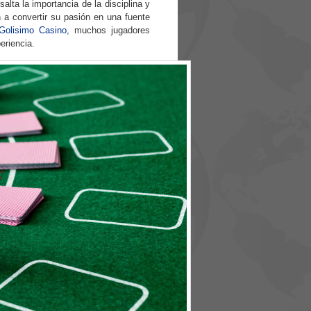
alta la importancia de la disciplina y
on a convertir su pasión en una fuente
 Golisimo Casino
, muchos jugadores
eriencia.