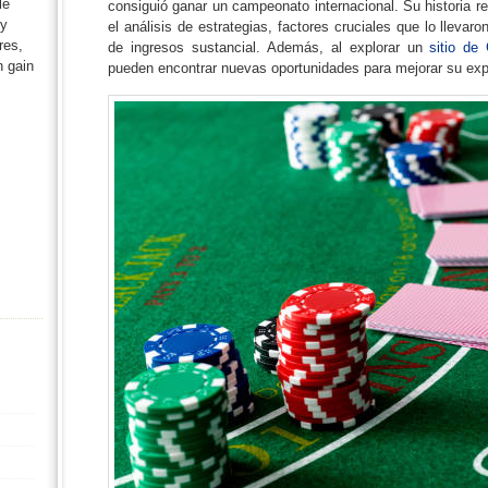
le
consiguió ganar un campeonato internacional. Su historia res
ly
el análisis de estrategias, factores cruciales que lo llevar
res,
de ingresos sustancial. Además, al explorar un
sitio de
n gain
pueden encontrar nuevas oportunidades para mejorar su exp