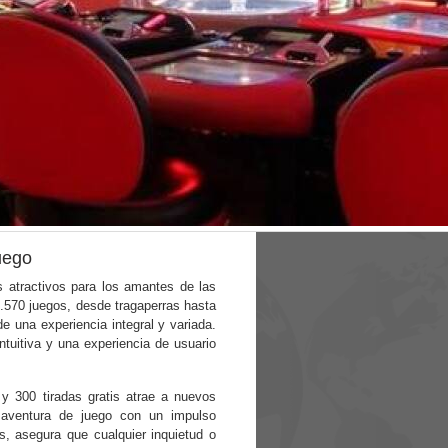
uego
 atractivos para los amantes de las
.570 juegos, desde tragaperras hasta
e una experiencia integral y variada.
tuitiva y una experiencia de usuario
y 300 tiradas gratis atrae a nuevos
 aventura de juego con un impulso
ras, asegura que cualquier inquietud o