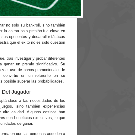
nar no solo su bankroll, sino también
r la calma bajo presión fue clave en
 sus oponentes y desarrollar tácticas
estra que el éxito no es solo cuestión
e, tras investigar y probar diferentes
a ganar un premio significativo. Su
 y el uso de bonos promocionales le
e convirtió en un referente en su
 posible superar las probabilidades.
a Del Jugador
daptándose a las necesidades de los
juegos, sino también experiencias
e alta calidad. Algunos casinos han
res con beneficios exclusivos, lo que
rtunidades de ganar.
 forma en que las personas acceden a