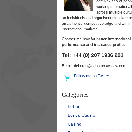
complexities of peop
working international
across multiple cultu
so individuals and organisations alike ca
an authentic competitive edge and win in
international markets.
Contact me now for
better international
performance and increased profits
Tel: +44 (0) 207 1936 281
Email: deborah@deborahswallow.com
Follow me on Twitter
Categories
Betfair
Bonus Casino
Casino