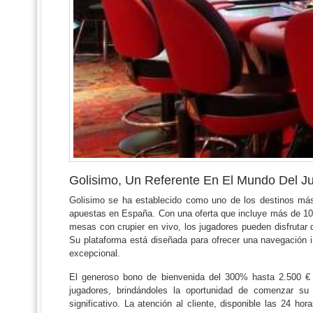
Golisimo, Un Referente En El Mundo Del J
Golisimo se ha establecido como uno de los destinos más
apuestas en España. Con una oferta que incluye más de 10
mesas con crupier en vivo, los jugadores pueden disfrutar d
Su plataforma está diseñada para ofrecer una navegación in
excepcional.
El generoso bono de bienvenida del 300% hasta 2.500 € 
jugadores, brindándoles la oportunidad de comenzar su
significativo. La atención al cliente, disponible las 24 ho