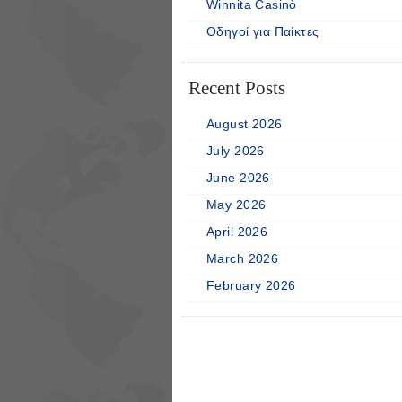
Winnita Casinò
Οδηγοί για Παίκτες
Recent Posts
August 2026
July 2026
June 2026
May 2026
April 2026
March 2026
February 2026