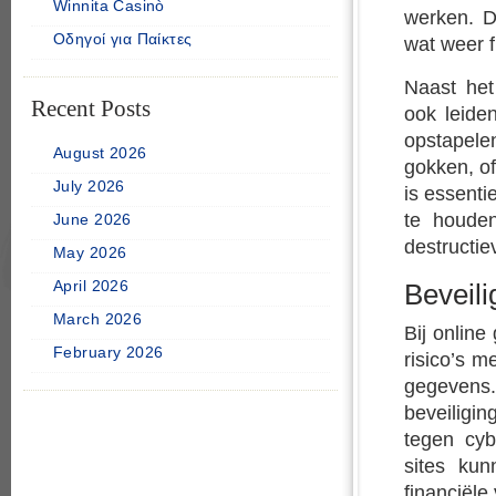
Winnita Casinò
werken. Di
Οδηγοί για Παίκτες
wat weer f
Naast het
Recent Posts
ook leide
opstapele
August 2026
gokken, o
July 2026
is essenti
te houde
June 2026
destructie
May 2026
April 2026
Beveili
March 2026
Bij online
February 2026
risico’s m
gegeven
beveiligi
tegen cyb
sites kun
financiële