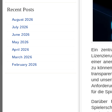
Recent Posts
August 2026
July 2026
June 2026
May 2026
Ein zentr
April 2026
Lizenzier
March 2026
einer ane
February 2026
zu können.
transpare
und unser
Anforderu
für die Sp
Darüber h
Spielers