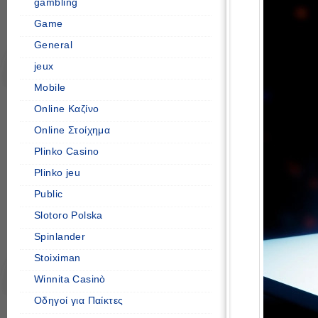
gambling
Game
General
jeux
Mobile
Online Καζίνο
Online Στοίχημα
Plinko Casino
Plinko jeu
Public
Slotoro Polska
Spinlander
Stoiximan
Winnita Casinò
Οδηγοί για Παίκτες