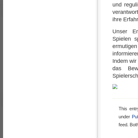
und regul
verantwor
ihre Erfah
Unser En
Spielen s
ermutige
informier
Indem wir 
das Bew
Spielersch
This ent
under
Pub
feed. Bot