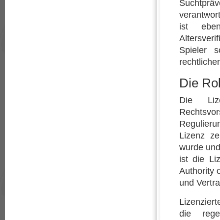
Suchtpräv
verantwor
ist ebe
Altersver
Spieler 
rechtlich
Die Rol
Die Liz
Rechtsvor
Regulieru
Lizenz ze
wurde und 
ist die L
Authority
und Vertr
Lizenzier
die reg