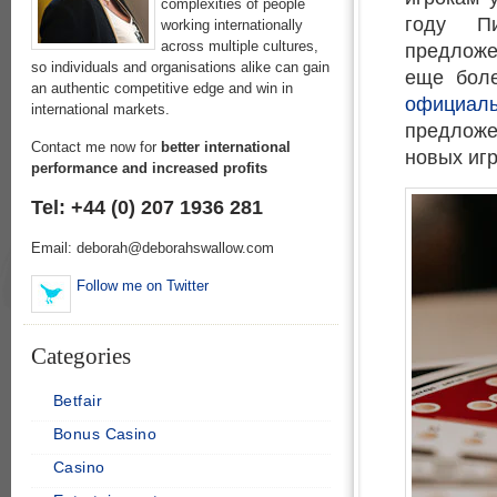
complexities of people
году Пи
working internationally
across multiple cultures,
предложе
so individuals and organisations alike can gain
еще боле
an authentic competitive edge and win in
официал
international markets.
предложе
Contact me now for
better international
новых игр
performance and increased profits
Tel: +44 (0) 207 1936 281
Email: deborah@deborahswallow.com
Follow me on Twitter
Categories
Betfair
Bonus Casino
Casino