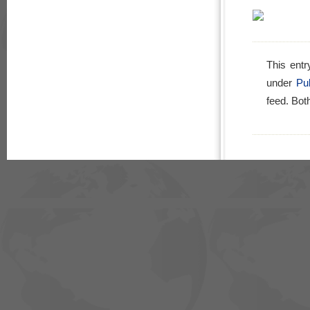
This entr
under
Pub
feed. Bot