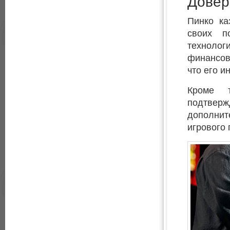
Довер
Пинко ка
своих п
техноло
финансов
что его и
Кроме т
подтверж
дополнит
игрового 