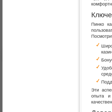
комфортн
Ключе
Пинко ка
пользов
Посмотри
Широ
кази
Бону
Удоб
сред
Подд
Эти аспе
опыта и
качествен