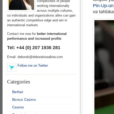
complexities of people
Pin-Up-un
working internationally
across multiple cultures,
və təhlükə
so individuals and organisations alike can gain
an authentic competitive edge and win in
international markets.
Contact me now for
better international
performance and increased profits
Tel: +44 (0) 207 1936 281
Email: deborah@deborahswallow.com
Follow me on Twitter
Categories
Betfair
Bonus Casino
Casino