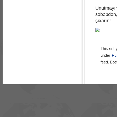
Unutmayın
səbəbdən,
çıxarın!
This entr
under
Pub
feed. Bot