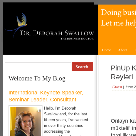
Home
About
I
PinUp K
Rəyləri
Welcome To My Blog
Guest
| June 
International Keynote Speaker,
Seminar Leader, Consultant
Hello, I'm Deborah
Swallow and, for the last
Onlayn kaz
fifteen years, I've worked
in over thirty countries
müxtəlif 
addressing the
fərqlilik 